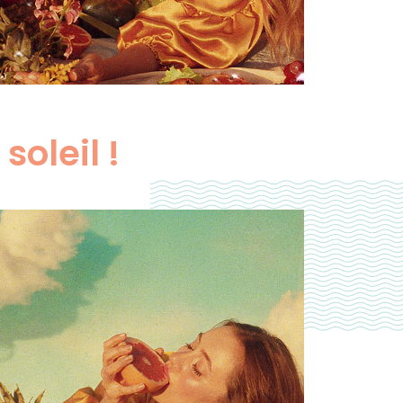
ter
soleil !