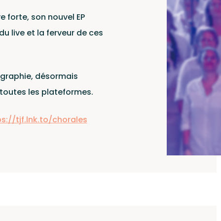
alo
e forte, son nouvel EP
du live et la ferveur de ces
ographie, désormais
 toutes les plateformes.
 reCAPTCHA et Google
té
et
s://tjf.lnk.to/chorales