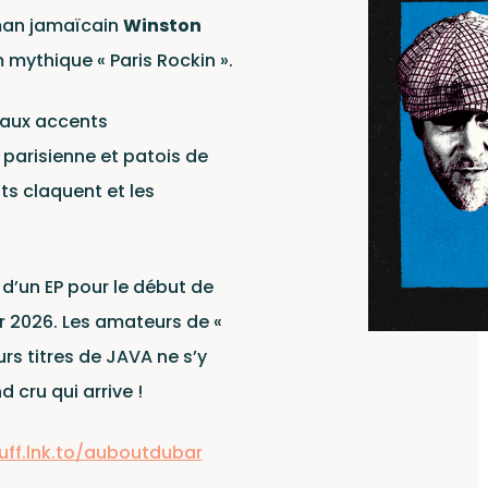
ws
man jamaïcain
Winston
m mythique « Paris Rockin ».
 aux accents
parisienne et patois de
ts claquent et les
 d’un EP pour le début de
er 2026. Les amateurs de «
rs titres de JAVA ne s’y
 cru qui arrive !
uff.lnk.to/auboutdubar