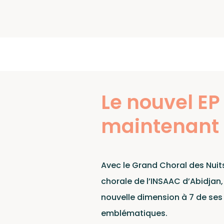
Sh
Le nouvel EP
maintenant 
Pour envoyer vos démos
Avec le Grand Choral des Nui
chorale de l’INSAAC d’Abidjan
nouvelle dimension à 7 de ses t
emblématiques.