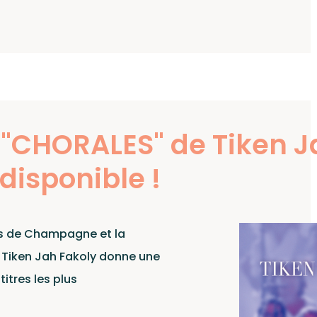
ows
 "CHORALES" de Tiken J
disponible !
cliquez ici
ts de Champagne et la
,
Tiken Jah Fakoly
donne une
itres les plus