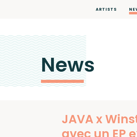
ARTISTS
NE
News
JAVA x Winst
avec un EP ex