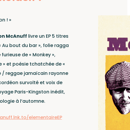
n ! »
on McAnuff
livre un EP 5 titres
« Au bout du bar », folie ragga
e furieuse de « Monkey »,
e » et poésie tchatchée de «
te / reggae jamaïcain rayonne
cordéon survolté et voix de
oyage Paris-Kingston inédit,
ologie à l’automne.
anuff.lnk.to/elementaireEP