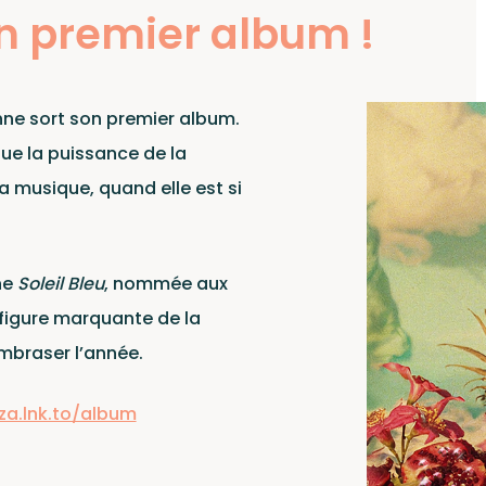
el
on premier album !
enne sort son premier album.
que la puissance de la
a musique, quand elle est si
ne
Soleil Bleu
, nommée aux
 figure marquante de la
mbraser l’année.
iza.lnk.to/album