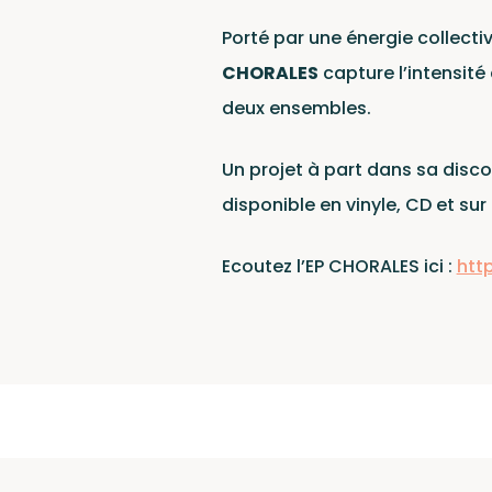
Cat
Porté par une énergie collectiv
CHORALES
capture l’intensité 
deux ensembles.
Un projet à part dans sa disc
disponible en vinyle, CD et sur
Ce site est protégé par
Politique de confidentiali
Ecoutez l’EP CHORALES ici :
http
Conditions d'utilisation
.