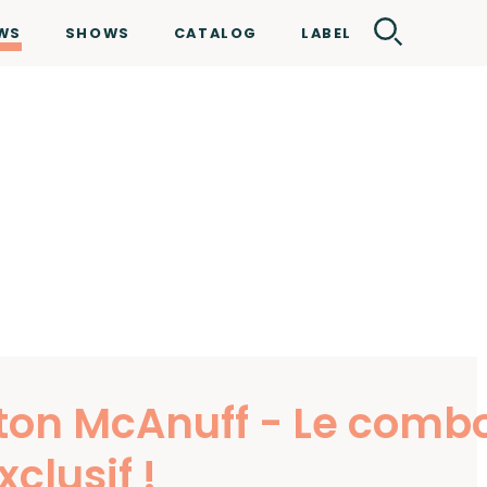
WS
SHOWS
CATALOG
LABEL
on McAnuff - Le combo 
clusif !