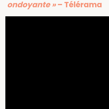
Le
ondoyante »
–
Télérama