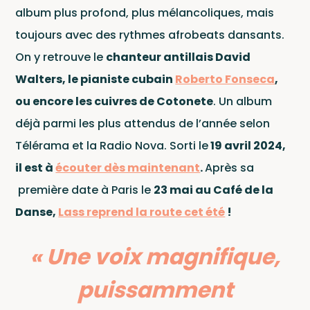
album plus profond, plus mélancoliques, mais
toujours avec des rythmes afrobeats dansants.
On y retrouve le
chanteur antillais David
Walters, le pianiste cubain
Roberto Fonseca
,
Ce site est protégé par reCAPTCHA et Google
ou encore les cuivres de Cotonete
. Un album
Politique de confidentialité
et
déjà parmi les plus attendus de l’année selon
Conditions d'utilisation
.
Télérama et la Radio Nova. Sorti le
19 avril 2024,
il est à
écouter dès maintenant
.
Après sa
première date à Paris le
23 mai au Café de la
Danse,
Lass reprend la route cet été
!
« Une voix magnifique,
puissamment