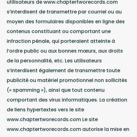
utilisateurs de www.chaptertworecords.com
s’interdisent de transmettre par courriel ou au
moyen des formulaires disponibles en ligne des
Cata
contenus constituant ou comportant une
infraction pénale, qui porteraient atteinte à
l’ordre public ou aux bonnes mœurs, aux droits
de la personnalité, etc. Les utilisateurs
s’interdisent également de transmettre toute
publicité ou matériel promotionnel non sollicités
(« spamming »), ainsi que tout contenu
comportant des virus informatiques. La création
de liens hypertextes vers le site
Ce site est protégé par reCAPTCHA et Google
www.chaptertworecords.com Le site
Politique de confidentialité
et
www.chaptertworecords.com autorise la mise en