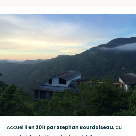
Conc
Wagram Music / Chapter Two Records
Pour
envoyer vos
démos
cliquez ici
Accueilli
en 2011 par Stephan Bourdoiseau
, au