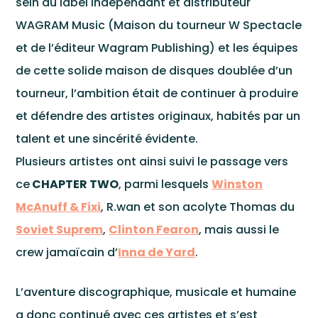
Cata
sein du label indépendant et distributeur
WAGRAM Music (Maison du tourneur W Spectacle
et de l’éditeur Wagram Publishing) et les équipes
de cette solide maison de disques doublée d’un
tourneur, l’ambition était de continuer à produire
et défendre des artistes originaux, habités par un
talent et une sincérité évidente.
Plusieurs artistes ont ainsi suivi le passage vers
ce
CHAPTER TWO
, parmi lesquels
Winston
McAnuff & Fixi
, R.wan et son acolyte Thomas du
Soviet Suprem
,
Clinton Fearon
, mais aussi le
crew jamaïcain d’
Inna de Yard
.
Ce site est protégé par reCAPTCHA et Google
L’aventure discographique, musicale et humaine
Politique de confidentialité
et
a donc continué avec ces artistes et s’est
Conditions d'utilisation
.