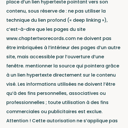
Le L
Ce site est protégé par reCAPTCHA et Google
place d’un lien hypertexte pointant vers son
Politique de confidentialité
et
contenu, sous réserve de : ne pas utiliser la
Conditions d'utilisation
.
technique du lien profond (« deep linking »),
c’est-à-dire que les pages du site
www.chaptertworecords.com ne doivent pas
être imbriquées à l’intérieur des pages d’un autre
site, mais accessible par l’ouverture d’une
fenêtre. mentionner la source qui pointera grâce
à un lien hypertexte directement sur le contenu
visé. Les informations utilisées ne doivent l’être
qu’à des fins personnelles, associatives ou
professionnelles ; toute utilisation à des fins
commerciales ou publicitaires est exclue.
Attention ! Cette autorisation ne s’applique pas