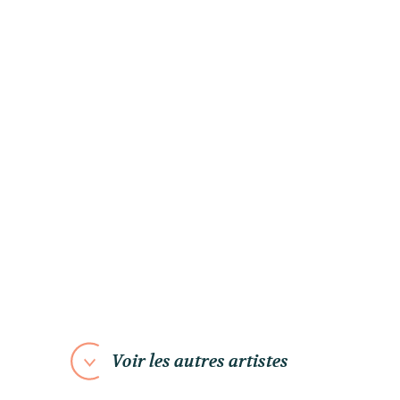
Con
Voir les autres artistes