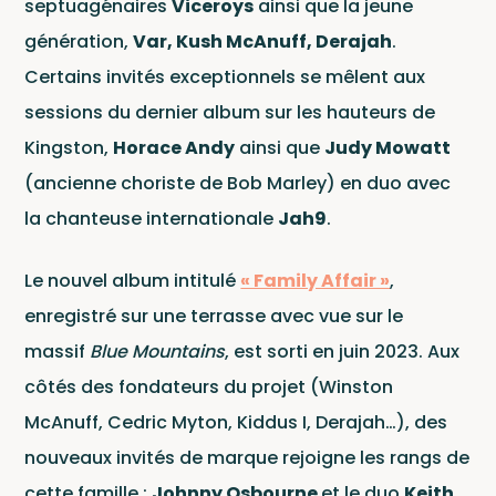
septuagénaires
Viceroys
ainsi que la jeune
Cata
génération,
Var, Kush McAnuff, Derajah
.
Certains invités exceptionnels se mêlent aux
sessions du dernier album sur les hauteurs de
Kingston,
Horace Andy
ainsi que
Judy Mowatt
(ancienne choriste de Bob Marley) en duo avec
la chanteuse internationale
Jah9
.
Le nouvel album intitulé
« Family Affair »
,
enregistré sur une terrasse avec vue sur le
massif
Blue Mountains
, est sorti en juin 2023. Aux
côtés des fondateurs du projet (Winston
McAnuff, Cedric Myton, Kiddus I, Derajah…), des
Ce site est protégé par reCAPTCHA et Google
nouveaux invités de marque rejoigne les rangs de
Politique de confidentialité
et
cette famille :
Johnny Osbourne
et le duo
Keith