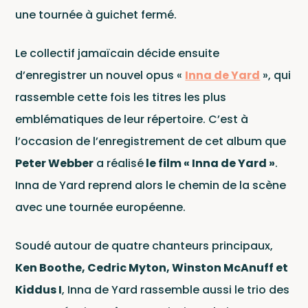
une tournée à guichet fermé.
Le collectif jamaïcain décide ensuite
Conc
d’enregistrer un nouvel opus «
Inna de Yard
», qui
rassemble cette fois les titres les plus
emblématiques de leur répertoire. C’est à
Wagram Music / Chapter Two Records
l’occasion de l’enregistrement de cet album que
Peter Webber
a réalisé
le film « Inna de Yard »
.
Inna de Yard reprend alors le chemin de la scène
avec une tournée européenne.
Pour
envoyer vos
Soudé autour de quatre chanteurs principaux,
démos
Ken Boothe, Cedric Myton, Winston McAnuff et
cliquez ici
Kiddus I
, Inna de Yard rassemble aussi le trio des