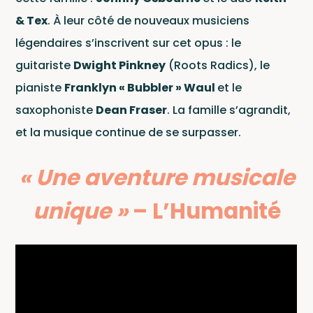
Le La
Conditions d'utilisation
.
& Tex
. À leur côté de nouveaux musiciens
légendaires s’inscrivent sur cet opus : le
guitariste
Dwight Pinkney
(Roots Radics), le
pianiste
Franklyn « Bubbler » Waul
et le
saxophoniste
Dean Fraser
. La famille s’agrandit,
et la musique continue de se surpasser.
« Une aventure musicale
unique »
–
L’Humanité
News