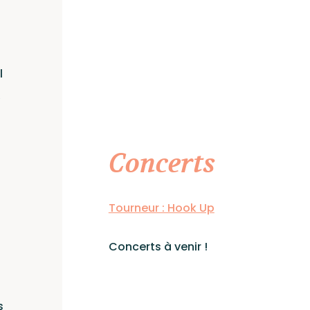
l
,
Concerts
Tourneur : Hook Up
Concerts à venir !
s