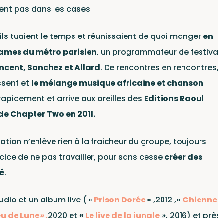
lités
ent pas dans les cases.
 ils tuaient le temps et réunissaient de quoi manger
en
rames du métro parisien
, un programmateur de festiva
ncent, Sanchez et Allard
. De rencontres en rencontres
ssent et
le mélange musique africaine et chanson
rapidement et arrive aux oreilles des
Editions Raoul
de Chapter Two en 2011.
erts
ation n’enlève rien à la fraicheur du groupe, toujours
cice de ne pas travailler, pour sans cesse
créer des
é
.
r Two Records
udio et un album live (
«
Prison Dorée
»
,2012 ,
«
Chienne
eu de Lune
» ,
2020 et
«
Le live de la jungle
»,
2016) et prè