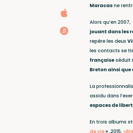
Actua
Maracas
ne rentr
Alors qu’en 2007,
jouant dans les 
repère les deux
Vi
les contacts se ti
française
séduit 
Breton ainsi que 
Conc
La professionnalis
assidu dans l’exer
espaces de libert
Wagram Music / Chapte
En trois albums st
de vie
»
,2015,
«Bl