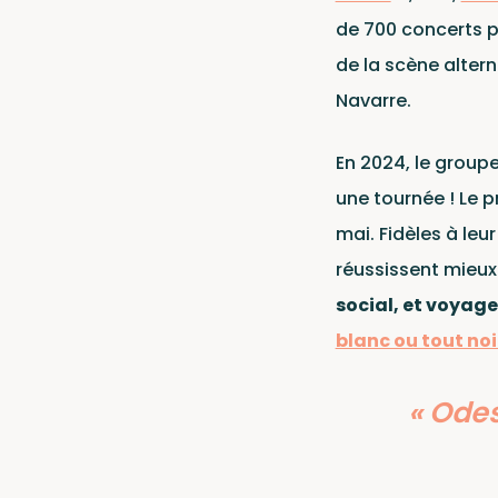
de 700 concerts pl
de la scène altern
Pour envoyer vos démos
Navarre.
Cata
En 2024, le group
une tournée ! Le p
mai. Fidèles à leu
réussissent mieu
social, et voyag
blanc ou tout noi
« Odes
Ce site est protégé par