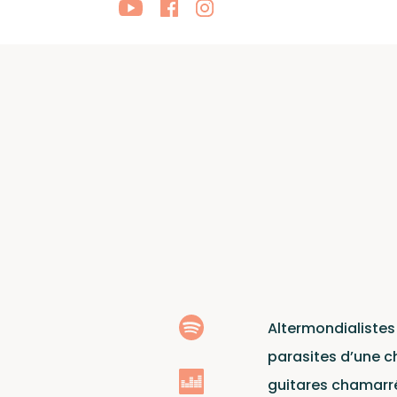
Artis
Altermondialistes 
parasites d’une c
guitares chamarré