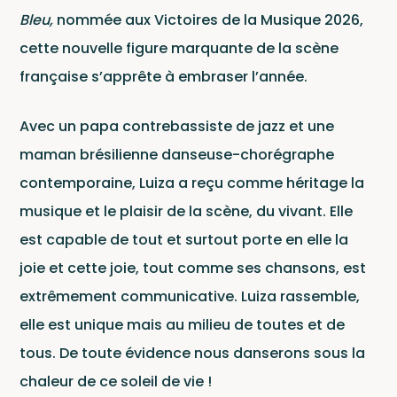
Bleu,
nommée aux Victoires de la Musique 2026,
cette nouvelle figure marquante de la scène
française s’apprête à embraser l’année.
Avec un papa contrebassiste de jazz et une
Le Labe
maman brésilienne danseuse-chorégraphe
contemporaine, Luiza a reçu comme héritage la
musique et le plaisir de la scène, du vivant. Elle
est capable de tout et surtout porte en elle la
Ce site est protégé par reCAPTCHA et Google
joie et cette joie, tout comme ses chansons, est
Politique de confidentialité
et
extrêmement communicative. Luiza rassemble,
Conditions d'utilisation
.
elle est unique mais au milieu de toutes et de
tous. De toute évidence nous danserons sous la
chaleur de ce soleil de vie !