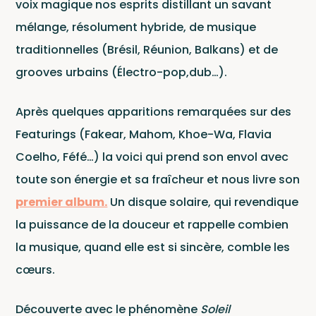
voix magique nos esprits distillant un savant
mélange, résolument hybride, de musique
Wagram Music / Chapter Two Records
traditionnelles (Brésil, Réunion, Balkans) et de
Concer
grooves urbains (Électro-pop,dub…).
Après quelques apparitions remarquées sur des
Pour
Featurings (Fakear, Mahom, Khoe-Wa, Flavia
envoyer vos
Coelho, Féfé…) la voici qui prend son envol avec
démos
toute son énergie et sa fraîcheur et nous livre son
cliquez ici
premier album.
Un disque solaire, qui revendique
la puissance de la douceur et rappelle combien
Catalo
la musique, quand elle est si sincère, comble les
cœurs.
Découverte avec le phénomène
Soleil