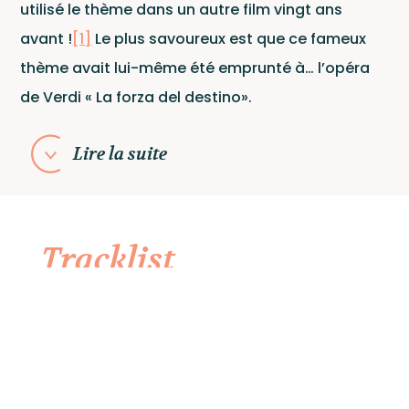
utilisé le thème dans un autre film vingt ans
avant !
[1]
Le plus savoureux est que ce fameux
thème avait lui-même été emprunté à… l’opéra
de Verdi « La forza del destino».
Lire la suite
Tracklist
1. Speak Softly Love
2. I am a fool
3. Black gold and green
4. Artibella