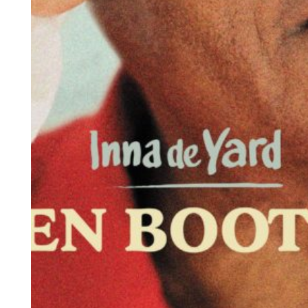
Actual
Conce
Wagram Music / Chapter Two Records
Pour
envoyer vos