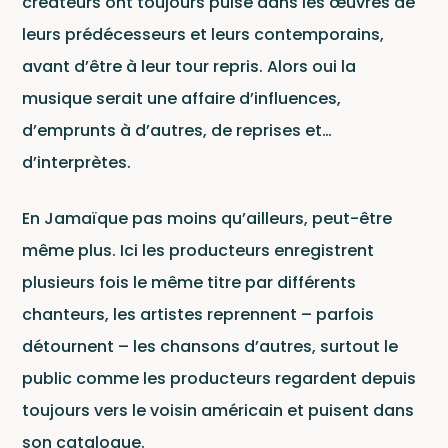
Le Lab
créateurs ont toujours puisé dans les œuvres de
leurs prédécesseurs et leurs contemporains,
Ce site est protégé par reCAPTCHA et Google
avant d’être à leur tour repris. Alors oui la
Politique de confidentialité
et
musique serait une affaire d’influences,
Conditions d'utilisation
.
d’emprunts à d’autres, de reprises et…
d’interprètes.
En Jamaïque pas moins qu’ailleurs, peut-être
même plus. Ici les producteurs enregistrent
Newsl
plusieurs fois le même titre par différents
chanteurs, les artistes reprennent – parfois
détournent – les chansons d’autres, surtout le
public comme les producteurs regardent depuis
toujours vers le voisin américain et puisent dans
son catalogue.