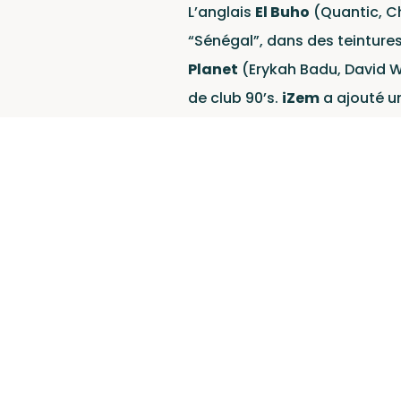
L’anglais
El Buho
(Quantic, Ch
“Sénégal”, dans des teinture
Planet
(Erykah Badu, David W
de club 90’s.
iZem
a ajouté un
de Lass, “Yaco Mome”. Et les 
dub psyché de “Metina” ave
LASS a aussi invité ses compli
Patchworks d’abord, au vola
batteries de cuivres sur une 
accumulé des centaines de mil
copains de Synapson donc, q
“Mbélé”, avec des claviers 
faire imploser les enceintes.