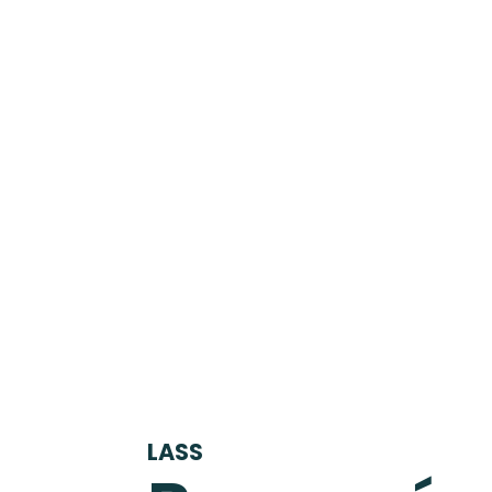
Artiste
Actual
LASS