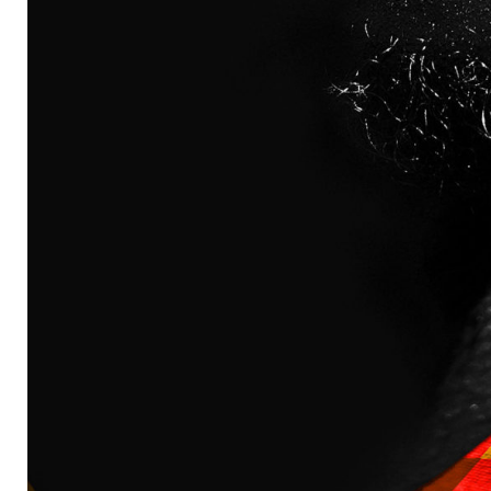
l
 reCAPTCHA et Google
té
et
tter