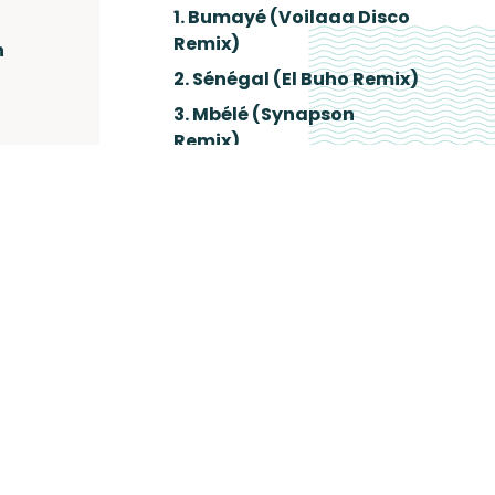
1. Bumayé (Voilaaa Disco
Remix)
n
2. Sénégal (El Buho Remix)
3. Mbélé (Synapson
Remix)
le
4. Dounia (Captain Planet
Club Remix)
5. Yaco Mome (iZem
Remix)
6. Metina (Arat Kilo
Remix)
7. Yaco Mome
8. Mbélé (Alekos Remix)