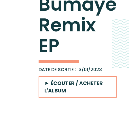
Bumayé
Concer
Remix
Wagram Music / Chapte
EP
Pour envoyer vos démos
DATE DE SORTIE : 13/01/2023
Catal
► ÉCOUTER / ACHETER
L'ALBUM