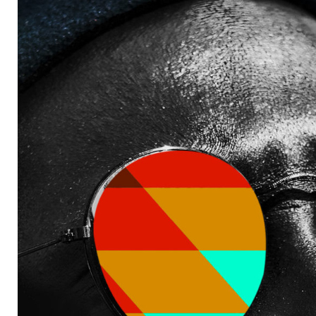
s
ités