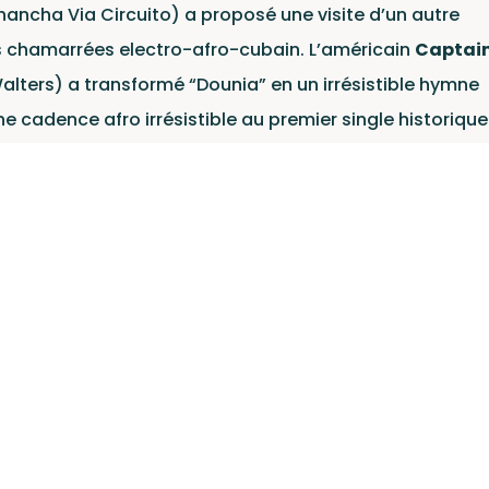
ancha Via Circuito) a proposé une visite d’un autre
s chamarrées electro-afro-cubain. L’américain
Captai
alters) a transformé “Dounia” en un irrésistible hymne
e cadence afro irrésistible au premier single historique
cuivres éthiopiens des français d’
Arat Kilo
ont enfumé 
c
Flavia Coelho
.
ces de toujours pour participer à la fête : Bruno
nt de son
Voilaaa Sound-System
qui klaxonne des
version vintage du titre “Bumayé” (son remix a déjà
liers de streams sur les plateformes), sans oublier les
ui propose aujourd’hui une version imparable de
pour hypnotiser les tympans et une basse menaçant de