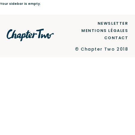
Your sidebar is empty.
Le Label
NEWSLETTER
MENTIONS LÉGALES
CONTACT
Newsletter
© Chapter Two 2018
Contact
Ce site est protégé par reCAPTCHA et Google
Politique de confidentialité
et
Conditions d'utilisation
.