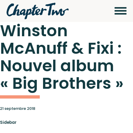
Winston
McAnuff & Fixi :
Wagram Music / Chapter Two Records
Artistes
Nouvel album
Actualités
« Big Brothers »
Pour
envoyer vos
démos
Concerts
cliquez ici
21 septembre 2018
Sidebar
Catalogue