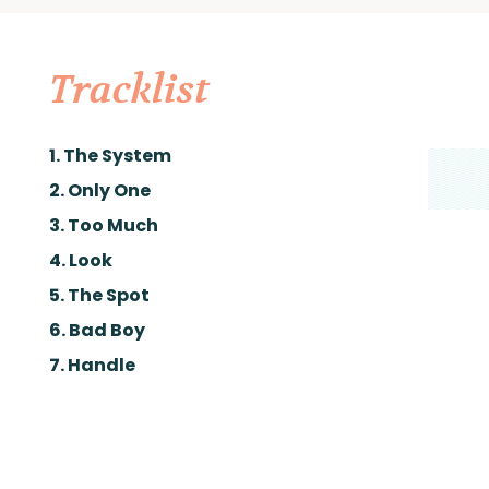
Tracklist
1. The System
2. Only One
3. Too Much
4. Look
5. The Spot
6. Bad Boy
7. Handle
8. Study
9. Boss Chick
feat. Anna Majidson