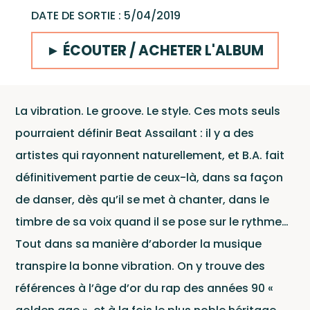
DATE DE SORTIE : 5/04/2019
► ÉCOUTER / ACHETER L'ALBUM
La vibration. Le groove. Le style. Ces mots seuls
Le Labe
pourraient définir Beat Assailant : il y a des
artistes qui rayonnent naturellement, et B.A. fait
définitivement partie de ceux-là, dans sa façon
de danser, dès qu’il se met à chanter, dans le
Ce site est protégé par reCAPTCHA et Google
timbre de sa voix quand il se pose sur le rythme…
Politique de confidentialité
et
Tout dans sa manière d’aborder la musique
Conditions d'utilisation
.
transpire la bonne vibration. On y trouve des
références à l’âge d’or du rap des années 90 «