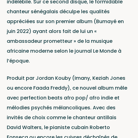
Le Lab
indélébile. Sur ce second disque, le formidable
chanteur sénégalais déculpe les qualités
Ce site est protégé par reCAPTCHA et Google
appréciées sur son premier album (Bumayé en
Politique de confidentialité
et
juin 2022) ayant alors fait de lui un «
Conditions d'utilisation
.
ambassadeur prometteur » de la musique
africaine moderne selon le journal Le Monde à
l’époque.
Produit par Jordan Kouby (Imany, Keziah Jones
Newsl
ou encore Faada Freddy), ce nouvel album mêle
avec perfection beats afro pop/ afro indie et
mélodies psychés mélancoliques. Avec des
invités de choix comme le chanteur antillais
David Walters, le pianiste cubain Roberto
Fonseca ou encore les cuivres déchaînés de