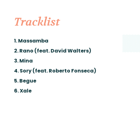
Tracklist
1. Massamba
2. Rano (feat. David Walters)
3. Mina
4. Sory (feat. Roberto Fonseca)
5. Begue
6. Xale
7. Passeport
8. Selou
9. Wessounga
10. Nitte