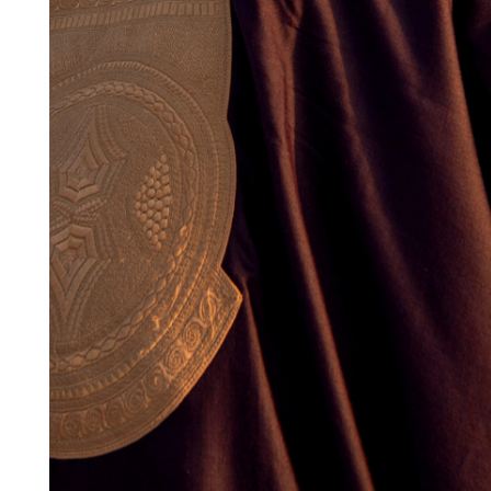
Actua
Conce
Wagram Music / Chapter Two Records
Pour
envoyer vos