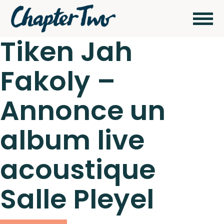
Tiken Jah
Fakoly –
Wagram Music / Chapter Two Records
Artistes
Annonce un
Actualités
album live
Pour
envoyer vos
acoustique
démos
Concerts
cliquez ici
Salle Pleyel