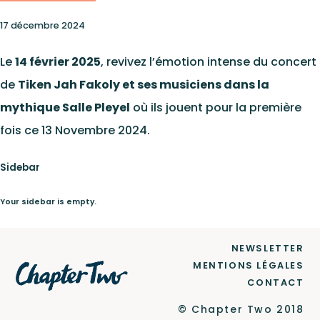
Catalogue
17 décembre 2024
Le Label
Le
14 février 2025
, revivez l’émotion intense du concert
de
Tiken Jah Fakoly et ses musiciens dans la
mythique Salle Pleyel
où ils jouent pour la première
Newsletter
fois ce 13 Novembre 2024.
Sidebar
Contact
Your sidebar is empty.
NEWSLETTER
Ce site est protégé par reCAPTCHA et Google
MENTIONS LÉGALES
Politique de confidentialité
et
CONTACT
Conditions d'utilisation
.
© Chapter Two 2018