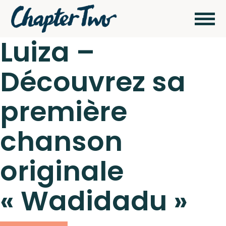
Luiza –
Découvrez sa
Wagram Music / Chapter Two Records
Artistes
première
Actualités
chanson
Pour
envoyer vos
originale
démos
Concerts
cliquez ici
« Wadidadu »