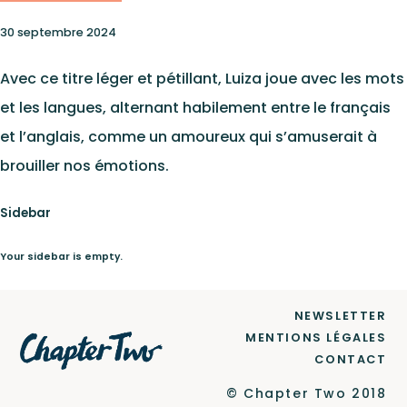
Catalogue
30 septembre 2024
Le Label
Avec ce titre léger et pétillant, Luiza joue avec les mots
et les langues, alternant habilement entre le français
et l’anglais, comme un amoureux qui s’amuserait à
Newsletter
brouiller nos émotions.
Sidebar
Contact
Your sidebar is empty.
NEWSLETTER
Ce site est protégé par reCAPTCHA et Google
MENTIONS LÉGALES
Politique de confidentialité
et
CONTACT
Conditions d'utilisation
.
© Chapter Two 2018