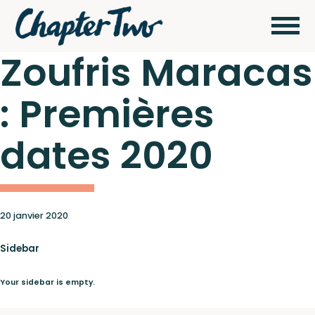
Zoufris Maracas
: Premières
Wagram Music / Chapter Two Records
Artistes
dates 2020
Actualités
Pour
envoyer vos
20 janvier 2020
démos
Concerts
Sidebar
cliquez ici
Your sidebar is empty.
Catalogue