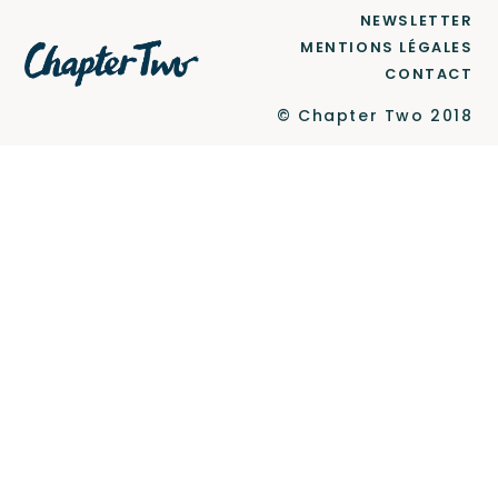
NEWSLETTER
MENTIONS LÉGALES
CONTACT
Le Label
© Chapter Two 2018
Newsletter
Contact
Ce site est protégé par reCAPTCHA et Google
Politique de confidentialité
et
Conditions d'utilisation
.