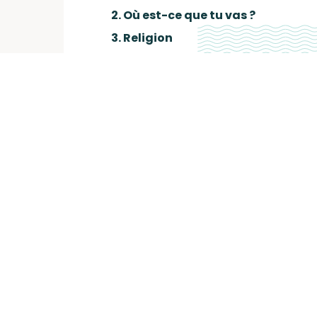
2. Où est-ce que tu vas ?
3. Religion
4. Beau Continent (feat.
Dub Inc)
5. I can hear (feat.
Winston McAnuff)
6. Braquage de pouvoir
7. Ça va aller
8. Don't worry (feat.
Amadou & Mariam)
9. Farana
10. Gouvernement 20 ans
11. Le peuple a le pouvoir
12. Colonisé
13. Compliqué (inédit)