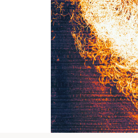
l
 reCAPTCHA et Google
té
et
tter