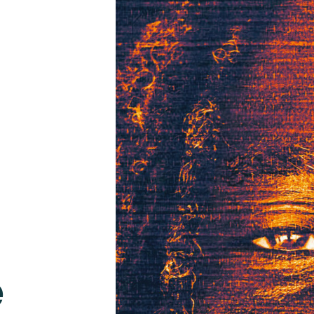
s
ités
e