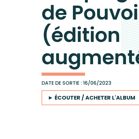
Concer
de Pouvoi
Wagram Music / Chapte
(édition
Pour envoyer vos démos
augment
Catalo
DATE DE SORTIE : 16/06/2023
► ÉCOUTER / ACHETER L'ALBUM