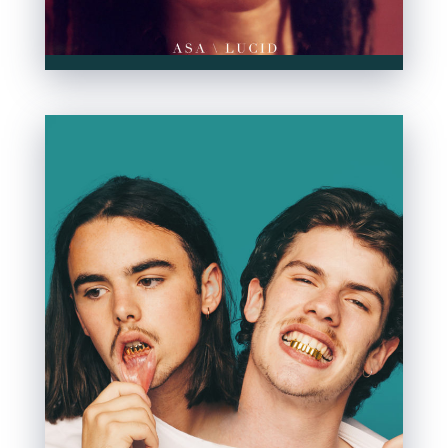
Pour
envoyer vos
démos
cliquez ici