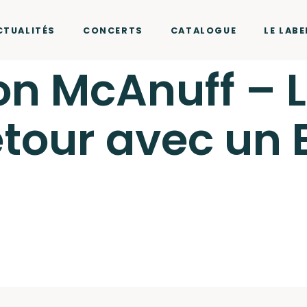
CTUALITÉS
CONCERTS
CATALOGUE
LE LABE
on McAnuff – 
etour avec un E
r Two Records
cliquez ici