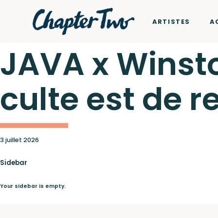
ARTISTES
A
JAVA x Winst
culte est de r
Artistes
Wagram Music / Chapte
Actualités
3 juillet 2026
Sidebar
Your sidebar is empty.
Concerts
Pour envoyer vos démos