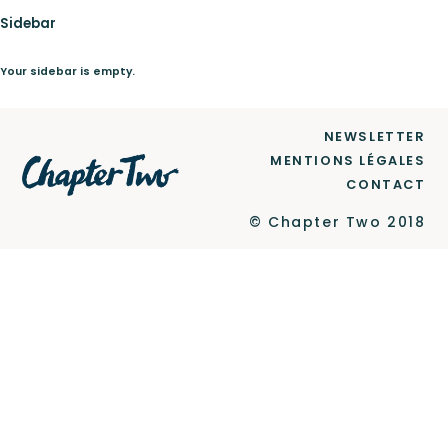
Sidebar
Le Label
Your sidebar is empty.
NEWSLETTER
Newsletter
MENTIONS LÉGALES
CONTACT
© Chapter Two 2018
Contact
Ce site est protégé par reCAPTCHA et Google
Politique de confidentialité
et
Conditions d'utilisation
.