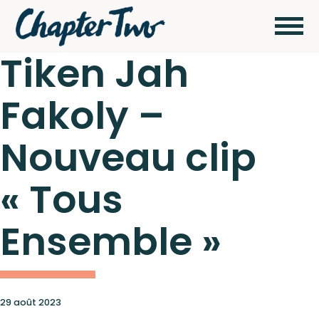
Tiken Jah
Fakoly –
Wagram Music / Chapter Two Records
Artistes
Nouveau clip
Actualités
« Tous
Pour
envoyer vos
Ensemble »
démos
Concerts
cliquez ici
29 août 2023
Catalogue