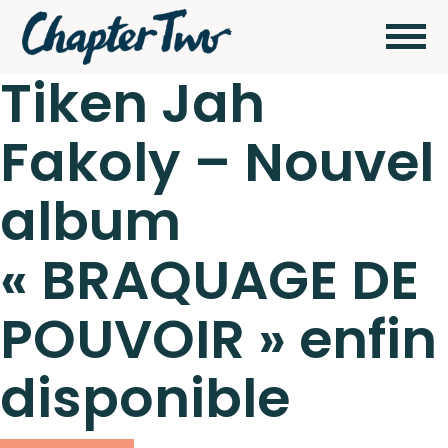
Tiken Jah
Fakoly – Nouvel
Wagram Music / Chapter Two Records
Artistes
album
Actualités
« BRAQUAGE DE
Pour
envoyer vos
POUVOIR » enfin
démos
Concerts
cliquez ici
disponible
Catalogue