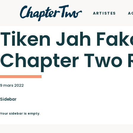
ARTISTES
A
Tiken Jah Fak
Chapter Two 
Artistes
Wagram Music / Chapte
Actualités
9 mars 2022
Sidebar
Your sidebar is empty.
Concerts
Pour envoyer vos démos