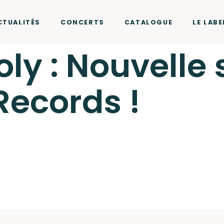
CTUALITÉS
CONCERTS
CATALOGUE
LE LABE
oly : Nouvelle
Records !
r Two Records
cliquez ici