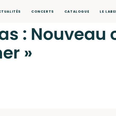
CTUALITÉS
CONCERTS
CATALOGUE
LE LABE
as : Nouveau c
er »
r Two Records
cliquez ici