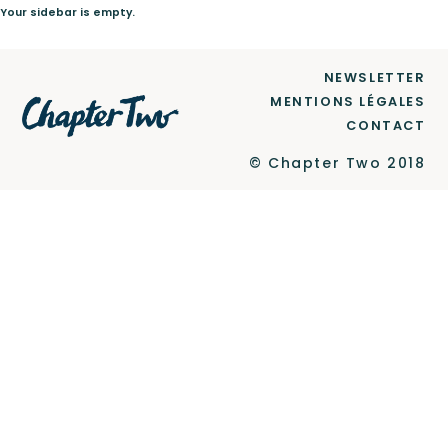
Your sidebar is empty.
Le Label
NEWSLETTER
MENTIONS LÉGALES
CONTACT
Newsletter
© Chapter Two 2018
Contact
Ce site est protégé par reCAPTCHA et Google
Politique de confidentialité
et
Conditions d'utilisation
.