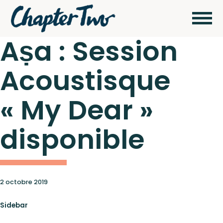
Aṣa : Session
Acoustisque
Wagram Music / Chapter Two Records
Artistes
« My Dear »
Actualités
disponible
Pour
envoyer vos
démos
Concerts
cliquez ici
2 octobre 2019
Sidebar
Catalogue