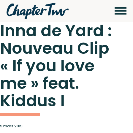
Inna de Yard :
Nouveau Clip
Wagram Music / Chapter Two Records
Artistes
« If you love
Actualités
me » feat.
Pour
envoyer vos
Kiddus I
démos
Concerts
cliquez ici
5 mars 2019
Catalogue