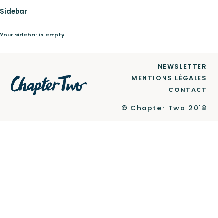
Sidebar
Le Label
Your sidebar is empty.
NEWSLETTER
Newsletter
MENTIONS LÉGALES
CONTACT
© Chapter Two 2018
Contact
Ce site est protégé par reCAPTCHA et Google
Politique de confidentialité
et
Conditions d'utilisation
.