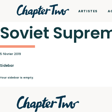
ARTISTES
A
Soviet Suprem 
Artistes
5 février 2019
Sidebar
Wagram Music / Chapte
Actualités
Your sidebar is empty.
Concerts
Pour envoyer vos démos