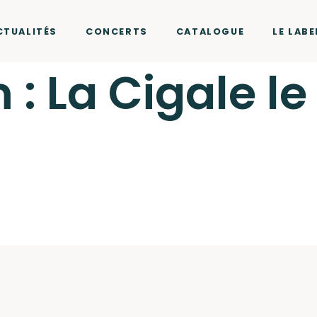
CTUALITÉS
CONCERTS
CATALOGUE
LE LABE
: La Cigale le 
r Two Records
cliquez ici