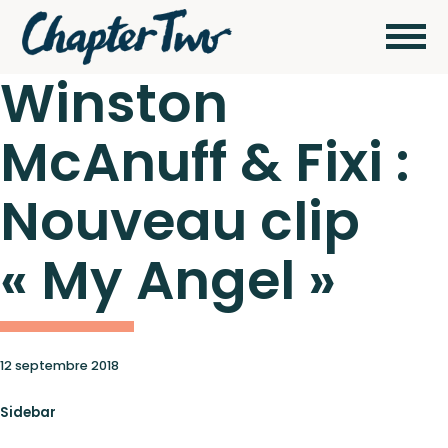
Winston
McAnuff & Fixi :
Wagram Music / Chapter Two Records
Artistes
Nouveau clip
Actualités
« My Angel »
Pour
envoyer vos
démos
Concerts
cliquez ici
12 septembre 2018
Sidebar
Catalogue