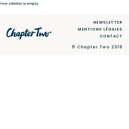
Your sidebar is empty.
Le Label
NEWSLETTER
MENTIONS LÉGALES
CONTACT
Newsletter
© Chapter Two 2018
Contact
Ce site est protégé par reCAPTCHA et Google
Politique de confidentialité
et
Conditions d'utilisation
.