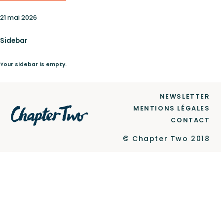
21 mai 2026
Le Label
Sidebar
Your sidebar is empty.
Newsletter
NEWSLETTER
MENTIONS LÉGALES
CONTACT
Contact
© Chapter Two 2018
Ce site est protégé par reCAPTCHA et Google
Politique de confidentialité
et
Conditions d'utilisation
.